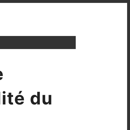
e
ité du